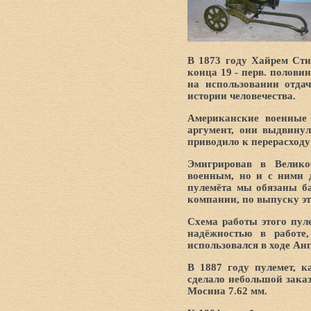
В 1873 году Хайрем Ст
конца 19 - перв. полови
на использовании отда
истории человечества.
Американские военные 
аргумент, они выдвину
приводило к перерасходу
Эмигрировав в Велико
военным, но и с ними 
пулемёта мы обязаны б
компании, по выпуску эт
Схема работы этого пул
надёжностью в работе
использовался в ходе Ан
В 1887 году пулемет, к
сделало небольшой зака
Мосина 7.62 мм.