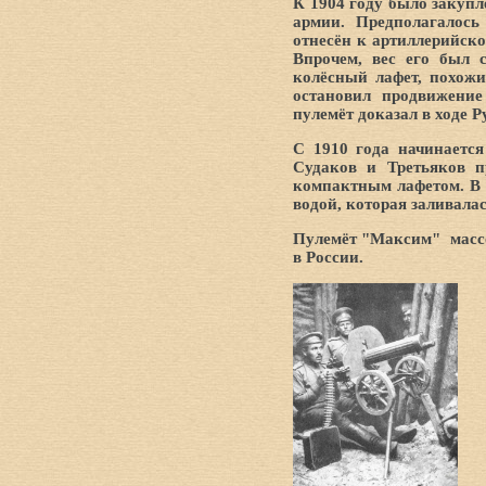
К 1904 году было закупл
армии. Предполагалось
отнесён к артиллерийско
Впрочем, вес его был 
колёсный лафет, похож
остановил продвижение 
пулемёт доказал в ходе 
С 1910 года начинается
Судаков и Третьяков п
компактным лафетом. В х
водой, которая заливалас
Пулемёт "Максим" массо
в России.