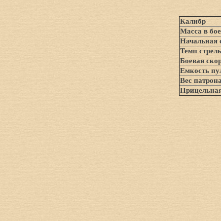
Калибр
Масса в бо
Начальная 
Темп стрел
Боевая ско
Емкость пу
Вес патрон
Прицельная